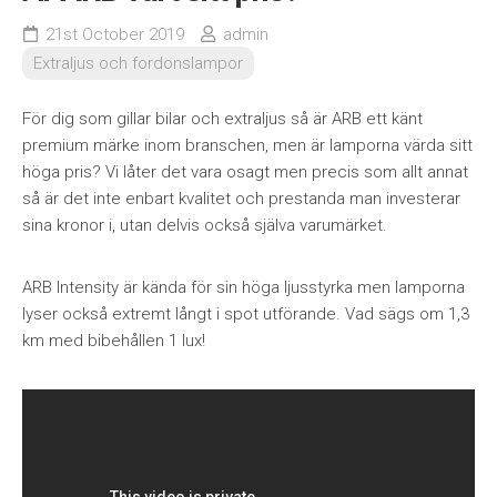
21st October 2019
admin
Extraljus och fordonslampor
För dig som gillar bilar och extraljus så är ARB ett känt
premium märke inom branschen, men är lamporna värda sitt
höga pris? Vi låter det vara osagt men precis som allt annat
så är det inte enbart kvalitet och prestanda man investerar
sina kronor i, utan delvis också själva varumärket.
ARB Intensity är kända för sin höga ljusstyrka men lamporna
lyser också extremt långt i spot utförande. Vad sägs om 1,3
km med bibehållen 1 lux!