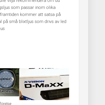
 skulle vilja rekommendera om du
ngsljus som passar inom olika
 i framtiden kommer att satsa på
l på små blixtljus som drivs av led
us.
förelse