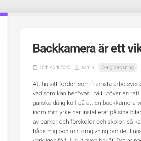
Backkamera är ett vik
16th April 2020
admin
Övrig belysning
Att ha sitt fordon som främsta arbetsverkt
vad som kan behövas i fält utöver en ratt 
ganska dålig koll på att en backkamera v
inom mitt yrke har installerat på sina bila
av parker och förskolor och skolor, så ka
både mig och min omgivning om det finns
verkligen få full sikt även bakåt. Det är 