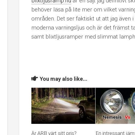
blixtljusramp.nu
är en sajt jag definitivt
behöver läsa på lite mer om vilket varni
områden. Det ser faktiskt ut att jag även
moderna varningsljus och är det främst ta
samt blixtljusramper med slimmat lamph
You may also like...
Är ARB värt sitt pris?
En intressant jäm